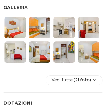
-CAMERA DA LETTO 2: due letti singoli (un singolo + uno
GALLERIA
estraibile), armadio.
-ZONA LIVING: tavolo da pranzo, TV, divano, libreria
-ANGOLO COTTURA: piano cottura 4 fuochi, frigorifero,
forno a gas, bollitore e moka.
-BAGNO: doccia, bidet, wc.
Asciugamani e biancheria letto a disposizione di tutti
gli ospiti
Disponibilità di culla su richiesta
ULTERIORI SERVIZI: aria condizionata con pompa di
Vedi tutte (21 foto)
calore, ferro ed asse da stiro, stendibiancheria,
asciugacapelli.
NOTA BENE: è presente una telecamera esterna
DOTAZIONI