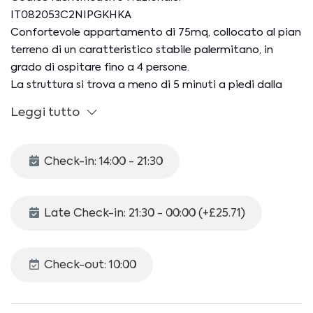
IT082053C2NIPGKHKA
Confortevole appartamento di 75mq, collocato al pian
terreno di un caratteristico stabile palermitano, in
grado di ospitare fino a 4 persone.
La struttura si trova a meno di 5 minuti a piedi dalla
Stazione Centrale di Palermo, in posizione ideale per
Leggi tutto
visitare il centro storico e tutti i principali punti di
interesse a piedi o grazie al trasporto pubblico.
In zona è possibile parcheggiare in strada a
Check-in: 14:00 - 21:30
pagamento (strisce blu) o presso l'autorimessa Sansone
(a pagamento) a 25m dallo stabile.
Late Check-in: 21:30 - 00:00 (+£25.71)
CIR: 19082053C245608
CIN: IT082053C2NIPGKHKA
Check-out: 10:00
Lo spazio interno è organizzato come segue:
-CAMERA DA LETTO 1: letto matrimoniale, split A/C,
cassettiera, stand appendiabiti e porta valigie.