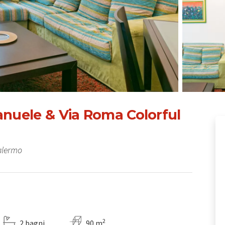
anuele & Via Roma Colorful
Palermo
2
2 bagni
90 m