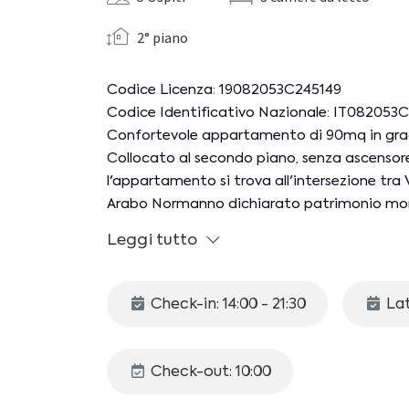
2° piano
Codice Licenza: 19082053C245149
Codice Identificativo Nazionale: IT08205
Confortevole appartamento di 90mq in gra
Collocato al secondo piano, senza ascensore,
l'appartamento si trova all'intersezione tra
Arabo Normanno dichiarato patrimonio mond
La struttura si trova all'interno della ZTL pr
Leggi tutto
parcheggiare presso il garage Pagano in Piaz
CIR: 19082053C245149
Check-in: 14:00 - 21:30
Lat
CIN: IT082053C2L8SESMKU
Lo spazio interno è organizzato come segue
Check-out: 10:00