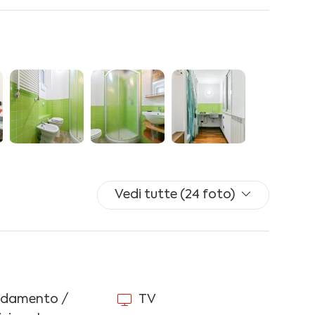
t A/C, guardaroba, scrivania e accesso al balcone.
 accesso al balcone.
o, forno, microonde e moka.
gradino interno)
 scrivania.
guardaroba.
cedere) con split A/C, lavello e piano cottura due
Vedi tutte (24 foto)
ldamento autonomo, lavatrice, ferro ed asse da
ldamento /
TV
 di tutti gli ospiti