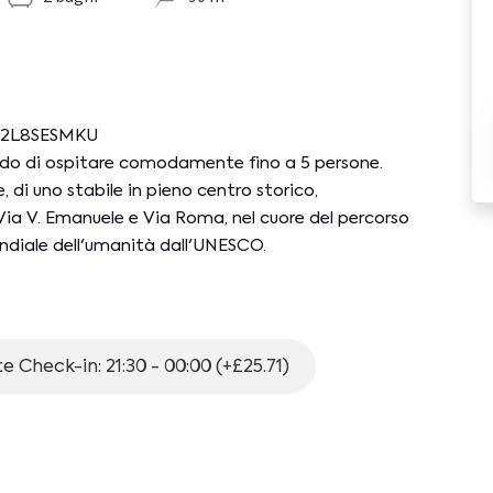
3C2L8SESMKU
do di ospitare comodamente fino a 5 persone.
 di uno stabile in pieno centro storico,
 Via V. Emanuele e Via Roma, nel cuore del percorso
iale dell'umanità dall'UNESCO.
estate attenzione agli accessi. E' possibile
za Parlatoio (4min a piedi).
e Check-in: 21:30 - 00:00 (+£25.71)
: