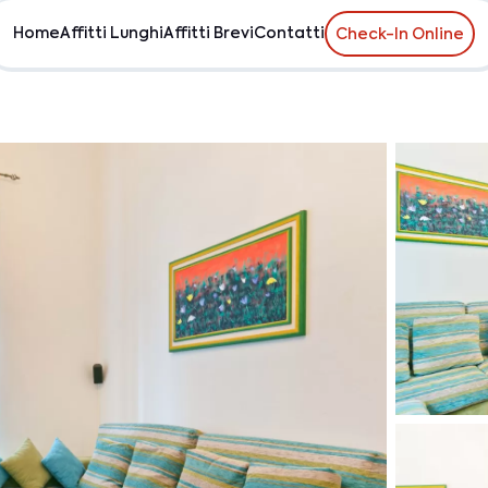
Home
Affitti Lunghi
Affitti Brevi
Contatti
Check-In Online