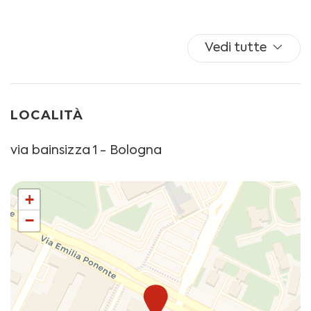
durata giornaliera di accensione dipendono dalla zona
climatica definita dalla normativa.
Bologna Zona Climatica E: 14 ore giornaliere dal 15
Vedi tutte
ottobre al 15 aprile.
N.B. completare la registrazione e pagare la Tassa di
Soggiorno è OBBLIGATORIO per poter ricevere le
LOCALITÀ
istruzioni ed accedere all'appartamento
via bainsizza 1 - Bologna
L'appartamento ha un sistema di self check-in,
pertanto potrai accedere in autonomia
all'appartamento con il codice personale che ti
+
forniremo qualche giorno prima dell'arrivo.
−
CIN: IT037006B4YR8XSBCV
CIR: 037006-CV-00198. Il Codice Identificativo di
Riconoscimento è un codice che certifica la sicurezza e