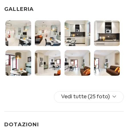
Ingresso indipendente.
GALLERIA
Cucina. Attrezzata con vari utensili da cucina, come la
macchina del caffè.
Soggiorno. Divano letto alla francese
Camera da letto. Letto matrimoniale.
Bagno. Box doccia, toilette, bidet e asciugacapelli.
Altri servizi a disposizione degli ospiti. Wifi gratuito, aria
condizionata, ferro da stiro e lavatrice.
Culla per i neonati su richiesta (a pagamento).
Parcheggio condominiale incluso a rotazione (senza
Vedi tutte (25 foto)
posto assegnato), nelle vicinanze disponibile
parcheggio a pagamento con tariffa giornaliera dalle
06.30 alle 22.30.
DOTAZIONI