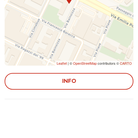
la regolarità di questa struttura ricettiva presso il
Comune di Bologna, la Regione Emilia Romagna e lo
Stato italiano. Questo ti garantisce un elevato
standard di servizi di accoglienza e ospitalità ed il
rispetto dei requisiti necessari previsti dalla legge
italiana.
Sospesa tra torri, portici e canali, Bologna la dotta, la
grassa, la rossa, seduce con il suo fascino racchiuso nei
Leaflet
| ©
OpenStreetMap
contributors ©
CARTO
pennelli di Giorgio Morandi, nelle piazze, nei versi di
Lucio Dalla, che risuonano ancora da una finestra, al
INFO
numero 15 di Via D'Azeglio. La città che ospita una delle
più antiche università d'Europa e la sesta chiesa più
grande al mondo, regala un itinerario affascinante da
sfogliare con lentezza.
Da non perdere: piazza Maggiore, Basilica di San
Petronio, la Torre degli Asinelli, Basilica di San Domenico,