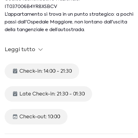
IT037006B4YR8XSBCV
L'appartamento si trova in un punto strategico: a pochi
passi dall'Ospedale Maggiore, non lontano dall'uscita
della tangenziale e dell’autostrada.
I principali servizi (ristoranti, bar, supermercati, negozi)
Leggi tutto
sono presenti nelle immediate vicinanze.
Ideale per soggiorni di lavoro o di svago per famiglie,
coppie o gruppi di amici; per chi desidera una zona
Check-in: 14:00 - 21:30
residenziale e silenziosa ma collegata con i mezzi per
raggiungere il centro in tutta comodità.
Late Check-in: 21:30 - 01:30
L'appartamento si trova al piano terra di un palazzo
moderno.
Check-out: 10:00
Ospita comodamente 3 persone, in 50 mq di spazio,
con affaccio verso il parcheggio e uno verso il cortile
interno in comune con il condominio.