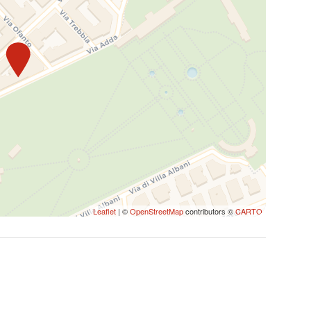
inci di Fiumicino è possibile raggiungere
Express per Roma Termini, dove è possibile
to" come destinazione finale (distante 200m dalla
ino è possibile raggiungere l'appartamento come
tazione di Roma Termini, dove è possibile prendere la
tinazione finale (distante 200m dalla struttura).
è possibile raggiungere l'appartamento grazie alla
tinazione finale (distante 200m dalla struttura).
ilità di parcheggio in strada a pagamento (strisce
Leaflet
| ©
OpenStreetMap
contributors ©
CARTO
presso l'Autorimessa Tredicine, 3 minuti a piedi.
oni per registrare i tuoi documenti tramite il nostro
 dovuta al Comune di Roma, pari a 6,00 € a
dati e documenti e per inviare le informazioni al