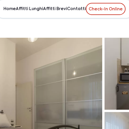
Home
Affitti Lunghi
Affitti Brevi
Contatti
Check-In Online