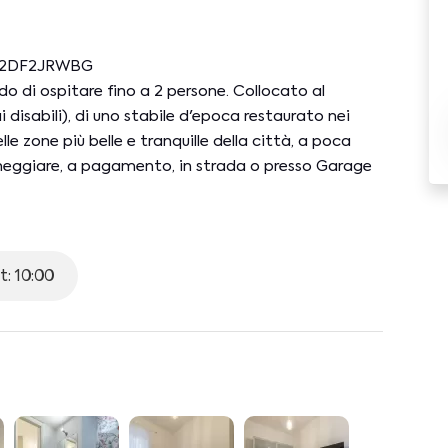
91C2DF2JRWBG
 di ospitare fino a 2 persone. Collocato al
disabili), di uno stabile d'epoca restaurato nei
lle zone più belle e tranquille della città, a poca
rcheggiare, a pagamento, in strada o presso Garage
partamento
:
0m X 1,90m), armadio, smart TV
: 10:00
 forno elettrico ventilato, microonde, bollitore,
pranzo.
 - nel soggiorno e nella camera da letto), wifi
atori, lavatrice, ferro ed asse da stiro,