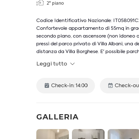
2° piano
Codice Identificativo Nazionale: IT0580
Confortevole appartamento di 55mq in grado
secondo piano, con ascensore (non idoneo ai 
pressi del parco privato di Villa Albani, una de
distanza da Villa Borghese. E' possibile pa
Tredicine, distante 3 minuti a piedi dall'ap
Leggi tutto
Lo spazio interno è organizzato come segue
-CAMERA DA LETTO: letto matrimoniale (1,6
Check-in: 14:00
Check-out
-ZONA LIVING: smart TV
-CUCINA: piano cottura 4 fuochi, frigorifero,
tostapane, moka, spremiagrumi, tavolo da 
-BAGNO: doccia, lavabo, bidet e wc
GALLERIA
ULTERIORI SERVIZI: aria condizionata (2 split
illimitato, riscaldamento autonomo, due ventil