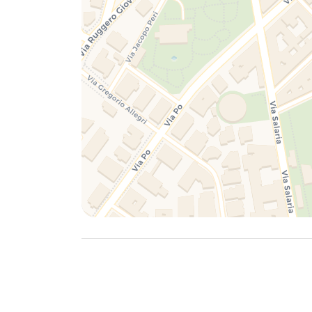
-Dall'Aeroporto Internazionale Leonardo da V
l'appartamento come segue: Treno Leonardo 
prendere la linea 92 con fermata "Po/Simen
struttura).
-Dall'Aeroporto G.B. Pastine di Roma Ciamp
segue: Servizio shuttle bus SitBus fino alla s
linea 92 con fermata "Po/Simento" come des
-Dalla Stazione Ferroviaria di Roma Termini 
linea 92 con fermata "Po/Simento" come des
Se viaggiate in macchina in zona c'è possib
blu). In alternativa è possibile parcheggiare 
7 giorni prima dell'arrivo riceverai le istruzi
Guest Portal e pagare la Tassa di Soggiorno
persona per notte.
Tale procedura ci serve per verificare i tuoi 