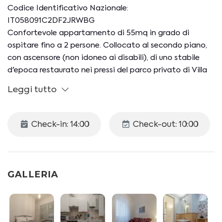
Codice Identificativo Nazionale:
IT058091C2DF2JRWBG
Confortevole appartamento di 55mq in grado di
ospitare fino a 2 persone. Collocato al secondo piano,
con ascensore (non idoneo ai disabili), di uno stabile
d'epoca restaurato nei pressi del parco privato di Villa
Albani, una delle zone più belle e tranquille della città, a
Leggi tutto
poca distanza da Villa Borghese. E' possibile
parcheggiare, a pagamento, in strada o presso Garage
Tredicine, distante 3 minuti a piedi dall'appartamento
Check-in: 14:00
Check-out: 10:00
Lo spazio interno è organizzato come segue:
-CAMERA DA LETTO: letto matrimoniale (1,60m X
1,90m), armadio, smart TV
GALLERIA
-ZONA LIVING: smart TV
-CUCINA: piano cottura 4 fuochi, frigorifero, forno
elettrico ventilato, microonde, bollitore, tostapane,
moka, spremiagrumi, tavolo da pranzo.