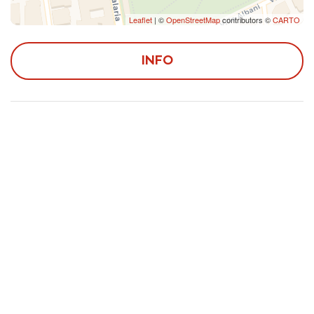
Muoversi in zona
Leaflet
| ©
OpenStreetMap
contributors ©
CARTO
-Dall'Aeroporto Internazionale Leonardo da Vinci di
Fiumicino è possibile raggiungere l'appartamento come
INFO
segue: Treno Leonardo Express per Roma Termini, dove è
possibile prendere la linea 92 con fermata
"Po/Simento" come destinazione finale (distante
200m dalla struttura).
-Dall'Aeroporto G.B. Pastine di Roma Ciampino è
possibile raggiungere l'appartamento come segue:
Servizio shuttle bus SitBus fino alla stazione di Roma
Termini, dove è possibile prendere la linea 92 con
fermata "Po/Simento" come destinazione finale
(distante 200m dalla struttura).
-Dalla Stazione Ferroviaria di Roma Termini è possibile
raggiungere l'appartamento grazie alla linea 92 con
fermata "Po/Simento" come destinazione finale