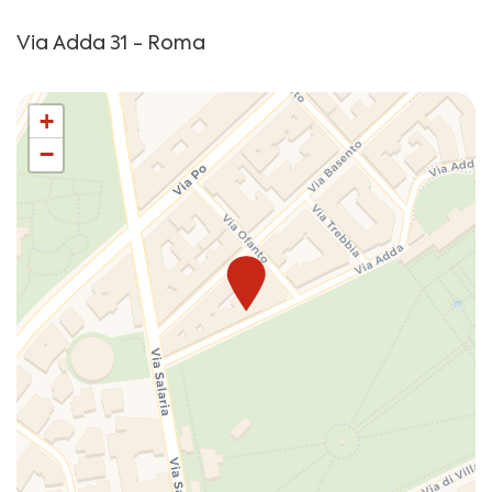
Albani ed a pochi minuti di distanza da Villa Borghese.
Via Adda 31 - Roma
La Villa, posta poco fuori le mura, vicino a Porta Salaria,
fu realizzata a metà del XVIII secolo dall'architetto
Marchionni e venne acquistata dal Cardinale Albani.
+
Visitabile soltanto su prenotazione, la villa si presenta
−
come un vasto complesso architettonico con giardino
all'italiana e galleria d'arte interna.
In pochi minuti a piedi è possibile raggiungere
facilmente Villa Borghese, uno dei giardini più
affascinanti e conosciuti della città, in cui è ospitata
anche l’omonima galleria d’arte con capolavori di Gian
Lorenzo Bernini, del Caravaggio, Raffaello, Tiziano e
molto altro ancora.
In mezz'ora, è possibile raggiungere a piedi Piazza di
Spagna per poi visitare tutti i principali punti di
interesse del centro storico. Da qui si può facilmente
raggiungere anche Via Veneto, la famosa strada della
“Dolce vita”.