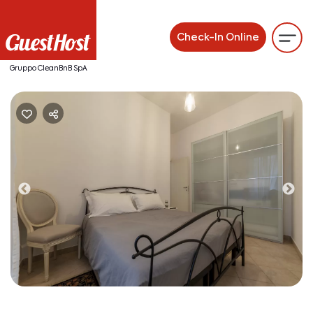
Check-In Online
Gruppo CleanBnB SpA
Previous
Ne