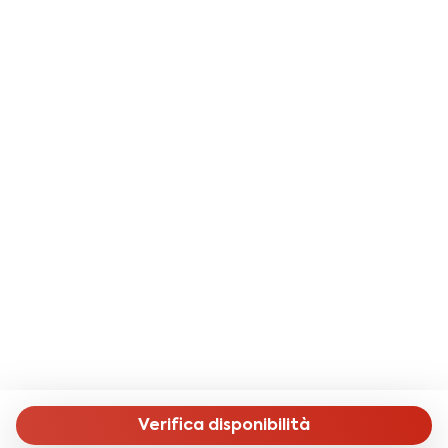
(distante 200m dalla struttura).
Se viaggiate in macchina in zona c'è possibilità di
parcheggio in strada a pagamento (strisce blu). In
alternativa è possibile parcheggiare presso
l'Autorimessa Tredicine, 3 minuti a piedi.
7 giorni prima dell'arrivo riceverai le istruzioni per
registrare i tuoi documenti tramite il nostro Guest
Portal e pagare la Tassa di Soggiorno dovuta al
Comune di Roma, pari a 6,00 € a persona per notte.
Tale procedura ci serve per verificare i tuoi dati e
documenti e per inviare le informazioni al servizio di
polizia "Alloggiati Web" che è la procedura italiana per
alloggiare gli ospiti in Italia.
Puoi trovare tutte le informazioni sul sito ufficiale di
alloggiatiweb.poliziadistato
Verifica disponibilità