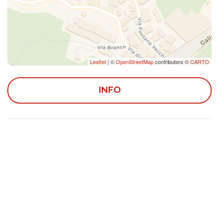
L'appartamento si trova in una zona strategica di
Taormina, a breve distanza dal centro storico e dai
principali servizi.
Taormina è un centro cittadino ricco di meraviglie
Leaflet
| ©
OpenStreetMap
contributors ©
CARTO
artistiche e naturalistiche. In paese imperdibile è la
visita al Teatro Romano (Teatro Odeon) e il Teatro
INFO
Antico (Teatro Greco), così come del Duomo e del
Castello. Le spiagge adiacenti all'isola Bella, il giro in
barca alla spettacolare Grotta Azzurra e la splendida
località di Giardini di Naxos sono mete imperdibili
durante il vostro soggiorno!
La funivia dista meno di 10 minuti a piedi, con la quale è
possibile raggiungere in soli 3 minuti le spiagge di
Mazzarò e di Isola Bella.
Principali attrazioni: