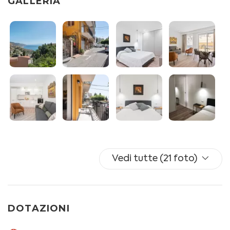
GALLERIA
divano letto doppio, poltrone e accesso al balcone;
- BALCONE con tavolino e sedie;
- CAMERA DA LETTO con letto matrimoniale,
cassettiera e guardaroba;
- BAGNO con box doccia, lavabo, bidet e WC.
ULTERIORI SERVIZI A DISPOSIZIONE DEGLI OSPITI: wifi,
aria condizionata con pompe di calore (split in zona
living e in camera da letto), culla da campeggio, ferro e
asse da stiro, stendibiancheria e asciugacapelli.
L’intero appartamento è a uso esclusivo degli ospiti
Vedi tutte (21 foto)
durante il soggiorno e non ci sono spazi in condivisione
con l'host o altri inquilini.
7 giorni prima dell'arrivo riceverai le istruzioni per
DOTAZIONI
registrare i tuoi documenti tramite il nostro Guest
Portal e pagare la Tassa di Soggiorno (pari a EUR 3 a