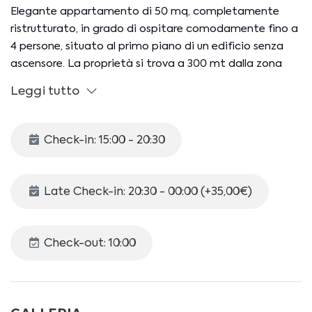
Elegante appartamento di 50 mq, completamente
ristrutturato, in grado di ospitare comodamente fino a
4 persone, situato al primo piano di un edificio senza
ascensore. La proprietà si trova a 300 mt dalla zona
pedonale di Taormina, che coincide con il suo
Leggi tutto
meraviglioso centro storico, ed è a soli 900 mt dal
celebre Teatro Antico.
L’alloggio si compone di zona living con angolo cottura,
Check-in: 15:00 - 20:30
camera da letto, bagno e balcone.
***Possibilità di servizio transfer A/R dall'aeroporto di
Late Check-in: 20:30 - 00:00 (+35,00€)
Catania***
Lo spazio interno è così organizzato:
Check-out: 10:00
- ZONA LIVING con ANGOLO COTTURA (piano cottura
a gas con 4 fuochi, frigorifero, lavastoviglie, bollitore,
macchina da caffè con capsule, tostiera, forno
tradizionale e microonde), tavolo da pranzo, smart TV,