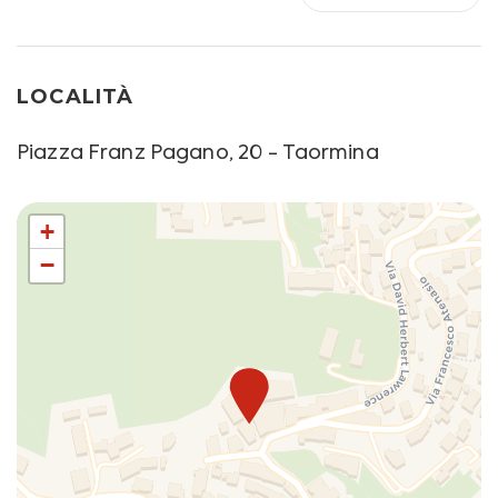
TV
climatica definita dalla normativa.
Taormina Zona Climatica B: 7 ore giornaliere dal 8
dicembre al 23 marzo.
LOCALITÀ
Per tutti i check-in dalle 20:30 alle 00:00 verrà applicato
Piazza Franz Pagano, 20 - Taormina
un supplemento, da pagare in contanti all'arrivo,
secondo quanto segue:
Dalle 20:30 alle 22:30: EUR 25
+
Dalle 22:30 alle 00:00: EUR 35
−
Non è possibile organizzare i check-in dopo le 00:00,
nemmeno a pagamento.
In caso di non corretto smaltimento dei rifiuti nel
rispetto delle regole che vi saranno spiegate al check-
in, sarà addebitata una sanzione di € 150.
CIR (CODICE IDENTIFICATIVO REGIONALE):
19083097C215802