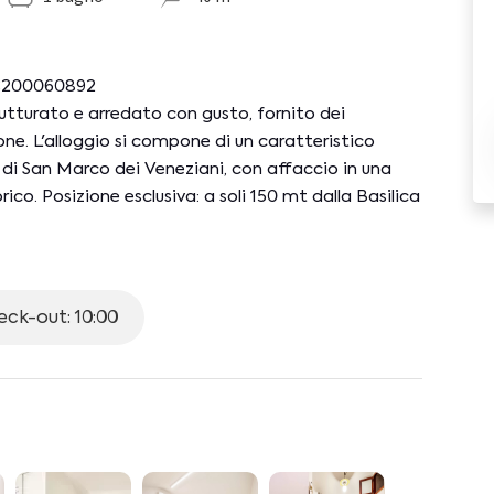
6C200060892
turato e arredato con gusto, fornito dei
one. L'alloggio si compone di un caratteristico
di San Marco dei Veneziani, con affaccio in una
rico. Posizione esclusiva: a soli 150 mt dalla Basilica
150 mt dal famoso Lungomare di Bari. Punto di
uno stabile (si segnalano quattro scalini all'ingresso)
ck-out: 10:00
lettriche, minifrigo, moka, bollitore elettrico,
avolo da pranzo