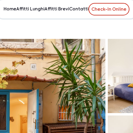
Home
Affitti Lunghi
Affitti Brevi
Contatti
Check-In Online