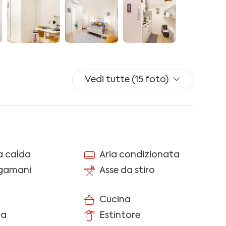
divano letto a una piazza e mezza, TV, guardaroba
: WIFI ILLIMITATO Tim fibra, riscaldamento con
iro.
 cambi facoltativi a pagamento).
Vedi tutte (15 foto)
no all'interno di una cassetta di sicurezza che si apre
nto del check-in.
piena zona pedonale, e NON è raggiungibile in auto.
atuitamente (NON garantito) in Via Ruggiero Il
eratore Augusto, entrambi a 200m dalla
 calda
Aria condizionata
ugamani
Asse da stiro
ilità di prenotare, nelle immediate vicinanze
Cucina
a Basilica S. Nicola" e "La Pergola Apt in pieno
ia
Estintore
ne.