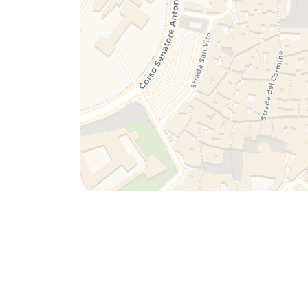
e adulti, grazie alla presenza di locali alla 
tantissime attrattive anche ai i turisti amant
Sono molti gli eventi e le manifestazioni co
Fiera del Levante, campionaria internazional
di favorire gli scambi tra Oriente e Occidente,
disponibile punto d'incontro.
- DALL'AEROPORTO INTERNAZIONALE KAROL WO
prendendo il treno FR2 e scendendo alla ferm
dall'appartamento (1.5 km).
- DALLA STAZIONE DI BARI CENTRALE: l'alloggi
- SE VIAGGIATE IN MACCHINA: prestare attenzi
ZTL e NON è raggiungibile in auto (strada p
E' possibile parcheggiare a pagamento o gr
Normanno o a pagamento su Lungomare Imp
proprietà.