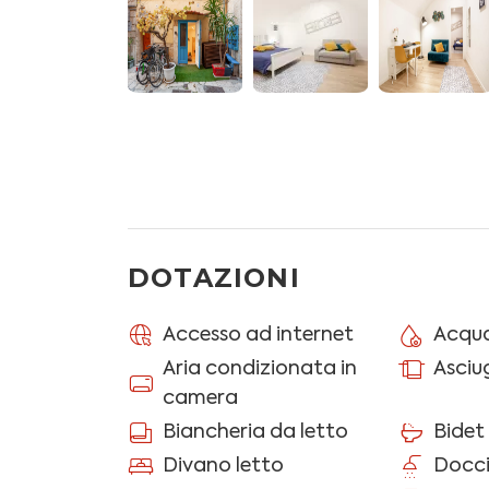
- Camera da letto con letto matrimoniale, 
a vista, cassettiera e split AC
- Toilette con wc, bidet e box doccia
Ulteriori servizi a disposizione degli ospiti
pompa di calore, stendino, ferro e asse da st
Asciugamani e biancheria letto inclusi (con
N.B.: le chiavi della porta d'ingresso si trova
con un codice, il quale sarà fornito al mome
DOTAZIONI
ATTENZIONE: l'alloggio è ubicato in ZTL, in 
E' possibile parcheggiare a pagamento o gr
Normanno o a pagamento su Lungomare Imp
Accesso ad internet
Acqua
proprietà.
Aria condizionata in
Asci
camera
Per gruppi più numerosi, si segnala la possib
Biancheria da letto
Bidet
dell'alloggio, "La Casuccia x2 a un passo dall
Divano letto
Docc
centro storico! x4", per un totale di 10 perso