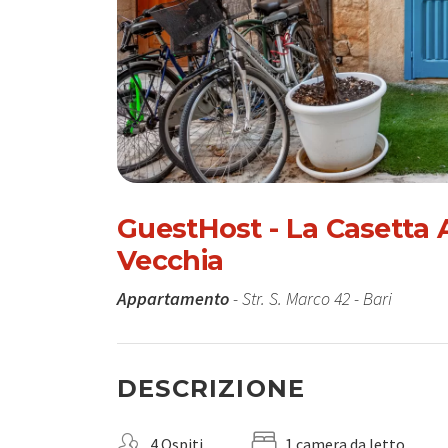
GuestHost - La Casetta A
Vecchia
Appartamento
- Str. S. Marco 42 - Bari
DESCRIZIONE
4 Ospiti
1 camera da letto