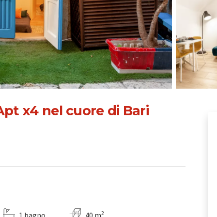
pt x4 nel cuore di Bari
2
1 bagno
40 m