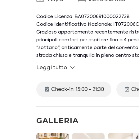
Codice Licenza: BA07200691000022738
Codice Identificativo Nazionale: IT07200
Grazioso appartamento recentemente ristrut
principali comfort per ospitare fino a 4 pers
"sottano", anticamente parte del convento 
strada chiusa e tranquilla in pieno centro sto
di San Nicola, 350 mt dal Castello Svevo e 
Leggi tutto
partenza ideale per esplorare la città!
L'alloggio di 40 mq si trova al piano terra di 
Check-in: 15:00 - 21:30
Che
ed è dotato di ingresso indipendente.
Lo spazio interno si compone come segue:
- Angolo cottura attrezzato con due piastre e
GALLERIA
tostapane e microonde
- Area living con poltrona letto singola e t