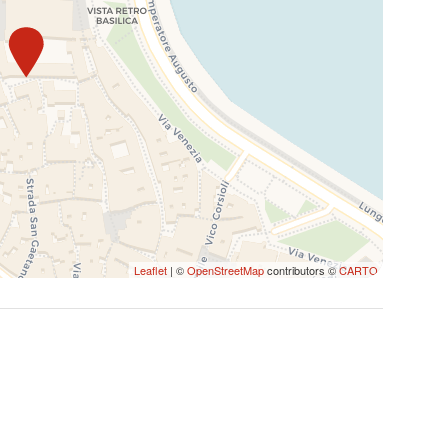
moda e ricercati, ma non solo, in quanto offre davvero
i della cultura.
me la Fiera di San Nicola a maggio, e soprattutto la
e, che si svolge a settembre. La Fiera ha lo scopo
 di cui Bari costituisce per tradizione, il più
YTILA: è possibile raggiungere l'alloggio
ata Bari Centrale, a 18 minuti a piedi
Leaflet
| ©
OpenStreetMap
contributors ©
CARTO
o è raggiungibile in 18 minuti a piedi (1.5 km).
one perché l'alloggio si trova all'interno della
edonale).
atuitamente (NON garantito) Via Ruggiero Il
eratore Augusto, entrambi a 200m dalla