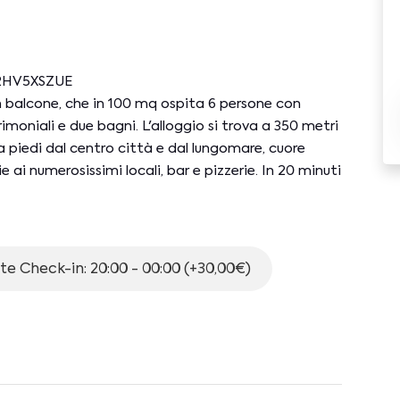
6C2HV5XSZUE
balcone, che in 100 mq ospita 6 persone con
oniali e due bagni. L'alloggio si trova a 350 metri
 a piedi dal centro città e dal lungomare, cuore
 ai numerosissimi locali, bar e pizzerie. In 20 minuti
to per i Traghetti con collegamenti per la Costiera
 di uno stabile dotato di ascensore e si compone
te Check-in: 20:00 - 00:00 (+30,00€)
golo cottura attrezzato con fornelli a gas,
hina del cafè, forno tradizionale e fornetto
 cassettiera e split A/C