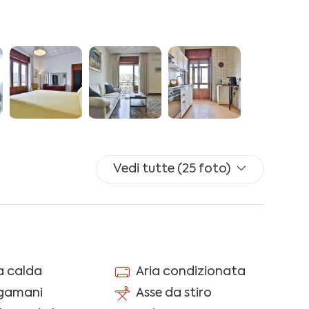
 e split A/C
o e split A/C
: WIFI ILLIMITATO, riscaldamento autonomo, lavatrice,
 cambi facoltativi a pagamento).
Vedi tutte (25 foto)
oni per registrare i tuoi documenti tramite il nostro
dovuta al Comune di Salerno, pari a EUR 1.50 a
ri di anni 12 sono esenti.
 calda
Aria condizionata
dati e documenti e per inviare le informazioni al
ocedura italiana per alloggiare gli ospiti in Italia.
ugamani
Asse da stiro
ficiale di alloggiatiweb.poliziadistato