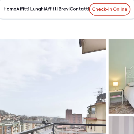
Home
Affitti Lunghi
Affitti Brevi
Contatti
Check-In Online