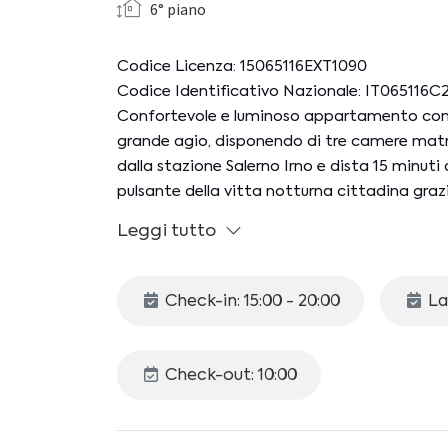
6° piano
Codice Licenza: 15065116EXT1090
Codice Identificativo Nazionale: IT06511
Confortevole e luminoso appartamento con 
grande agio, disponendo di tre camere matrim
dalla stazione Salerno Irno e dista 15 minuti
pulsante della vitta notturna cittadina grazie
a piedi è possibile inoltre raggiungere il por
Leggi tutto
Amalfitana e le isole.
L'alloggio di 100 mq si trova al sesto piano
Check-in: 15:00 - 20:00
La
come segue:
- Cucina abitabile con tavolo da pranzo e an
frigorifero, congelatore, lavastoviglie, macc
Check-out: 10:00
elettrico
- Soggiorno con divano, split A/C
- Camera I con letto matrimoniale, armadio,