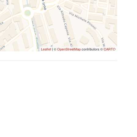
rincipale della città, sede di diversi eventi durante
va" nel mese di Aprile e il rinomato evento "Luci
ale la Villa si trasforma in un giardino incantato.
 durante il vostro soggiorno a Salerno,
hi che si affaccia sul golfo di Salerno, da cui
Leaflet
| ©
OpenStreetMap
contributors ©
CARTO
che va dalla punta della Costiera Amalfitana fino
sporto pubblico;
ubblico o 30 minuti a piedi;
minuti con il trasporto pubblico;
sud si può raggiungere l'appartamento in 1 ora e 30
endendo l'autobus linea 027 fino alla fermata