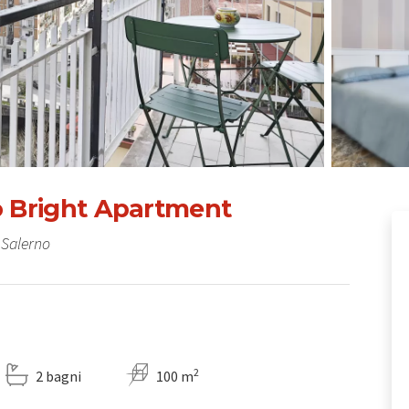
o Bright Apartment
 Salerno
2
2 bagni
100 m