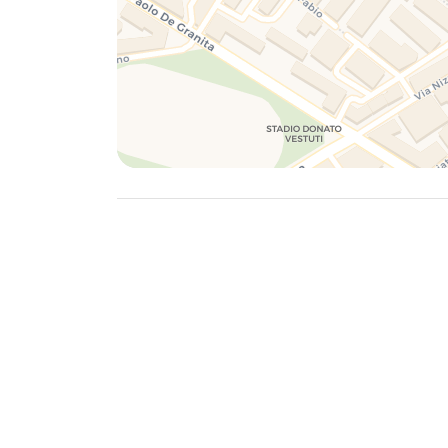
famiglie di Salerno.
La Villa Comunale di Salerno è il "Giardino" p
l'anno come la tradizionale "Mostra di Miner
d'Artista" nel periodo natalizio, durante il qu
Tra i principali punti di interesse da visitare
assolutamente da non perdere il Castello Arec
potrete godere di un paesaggio mozzafiato 
ad Agropoli.
Principali attrazioni:
- Cattedrale di Salerno: 18 minuti con il tra
- Villa Comunale: 15 minuti con il trasporto p
- Complesso Monumentale di Santa Sofia: 20 
- Castello Arechi: 10 minuti in auto.
- Dall'aeroporto di Napoli: con la linea SITA
minuti circa scendendo al capolinea e poi pr