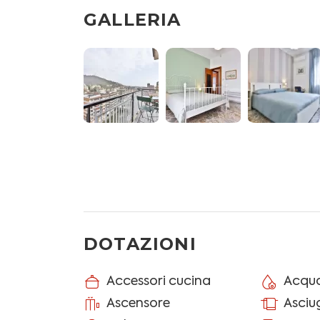
- Camera II con letto matrimoniale, armadio
GALLERIA
- Camera III con letto matrimoniale, armadi
- Toilette I con wc, bidet e box doccia
- Toilette II con wc e lavabo
- Balcone attrezzato con tavolo e sedie x2.
Ulteriori servizi a disposizione degli ospiti
stendino, ferro e asse da stiro.
Asciugamani e biancheria letto inclusi (con
NO TV
7 giorni prima dell'arrivo riceverai le istruzi
DOTAZIONI
Guest Portal e pagare la Tassa di Soggiorno 
notte per persona per le prime 5 notti. I mino
Accessori cucina
Acqua
Tale procedura ci serve per verificare i tuoi 
servizio di polizia "Alloggiati Web" che è la pr
Ascensore
Asci
Puoi trovare tutte le informazioni sul sito uf