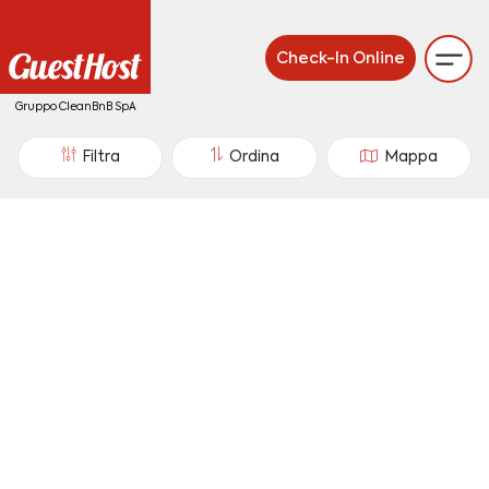
Check-In Online
Gruppo CleanBnB SpA
Filtra
Ordina
Mappa