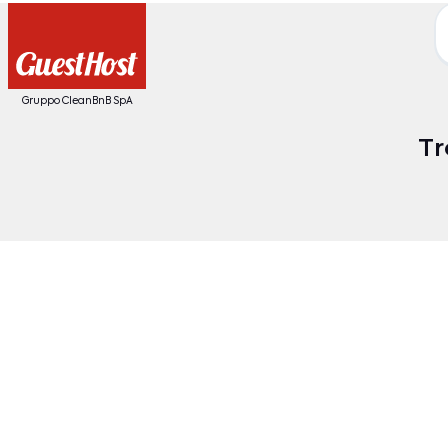
Gruppo CleanBnB SpA
Tr
Destinazione
Date