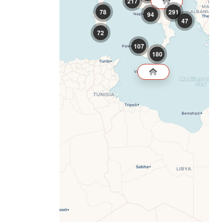
78
291
94
47
72
107
180