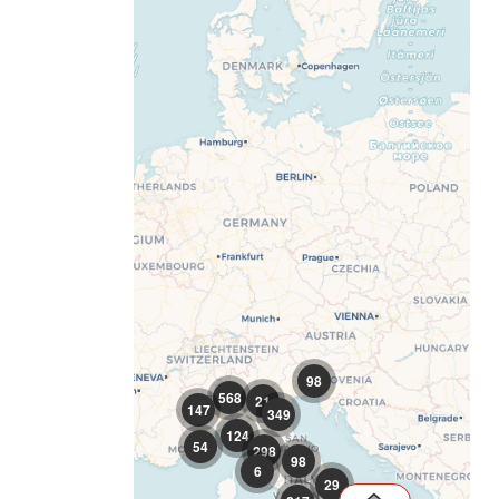
98
568
21
147
349
124
54
298
98
6
29
217