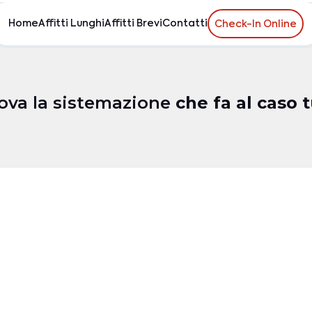
Home
Affitti Lunghi
Affitti Brevi
Contatti
Check-In Online
ova la sistemazione
che fa al caso 
Ospiti
Camere da letto
Bagni
Dotazioni