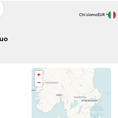
Chi siamo
EUR
tuo
Ordina per:
+
−