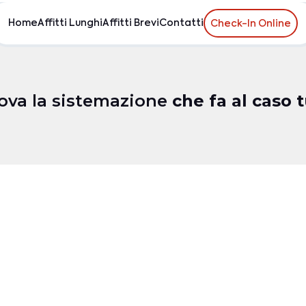
Home
Affitti Lunghi
Affitti Brevi
Contatti
Check-In Online
ova la sistemazione
che fa al caso 
spiti
Camere da letto
Bagni
Dotazioni