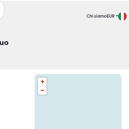
Chi siamo
EUR
tuo
Ordina per:
+
−