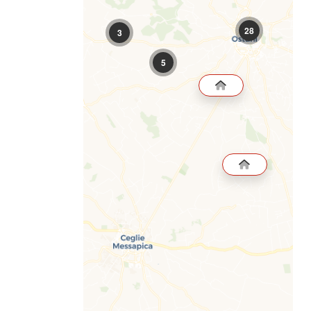
28
3
5