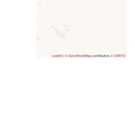
Leaflet
| ©
OpenStreetMap
contributors ©
CARTO
SEI UN