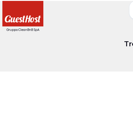
Gruppo CleanBnB SpA
Tr
Date
O
Destinazione