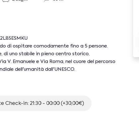
3C2L8SESMKU
do di ospitare comodamente fino a 5 persone.
 di uno stabile in pieno centro storico,
 Via V. Emanuele e Via Roma, nel cuore del percorso
iale dell'umanità dall'UNESCO.
estate attenzione agli accessi. E' possibile
za Parlatoio (4min a piedi).
e Check-in: 21:30 - 00:00 (+30,00€)
: