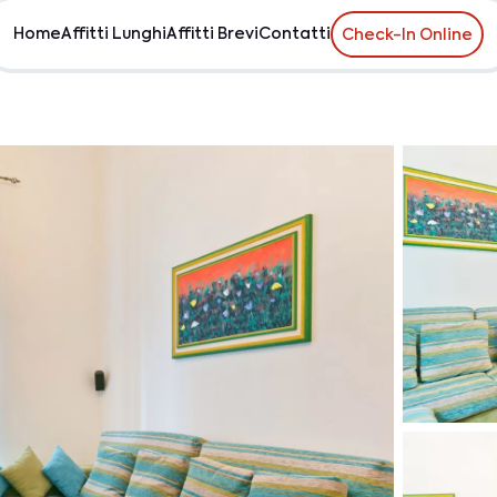
Home
Affitti Lunghi
Affitti Brevi
Contatti
Check-In Online