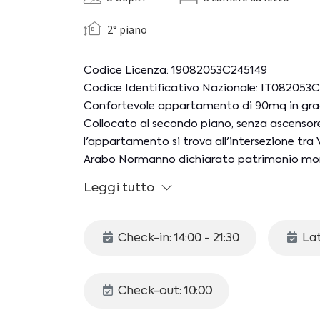
2° piano
Codice Licenza: 19082053C245149
Codice Identificativo Nazionale: IT08205
Confortevole appartamento di 90mq in gra
Collocato al secondo piano, senza ascensore,
l'appartamento si trova all'intersezione tra
Arabo Normanno dichiarato patrimonio mond
La struttura si trova all'interno della ZTL pr
Leggi tutto
parcheggiare presso il garage Pagano in Piaz
CIR: 19082053C245149
Check-in: 14:00 - 21:30
Lat
CIN: IT082053C2L8SESMKU
Lo spazio interno è organizzato come segue
Check-out: 10:00