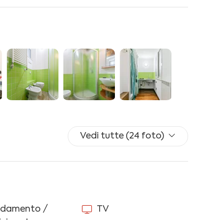
t A/C, guardaroba, scrivania e accesso al balcone.
 accesso al balcone.
o, forno, microonde e moka.
gradino interno)
 scrivania.
guardaroba.
cedere) con split A/C, lavello e piano cottura due
Vedi tutte (24 foto)
ldamento autonomo, lavatrice, ferro ed asse da
ldamento /
TV
 di tutti gli ospiti