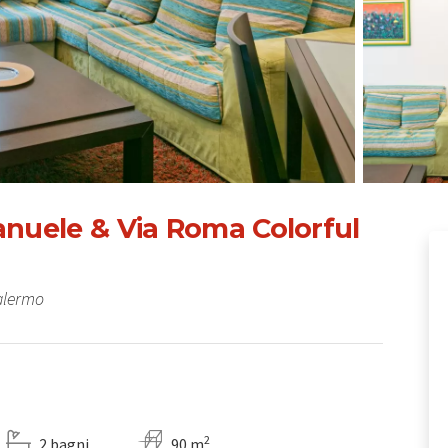
anuele & Via Roma Colorful
Palermo
2
2 bagni
90 m