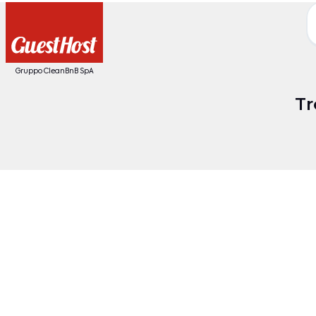
Gruppo CleanBnB SpA
Tr
Date
O
Destinazione