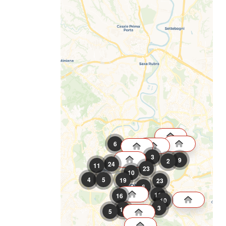
6
3
9
2
24
11
23
10
4
5
19
23
6
11
16
10
3
11
5