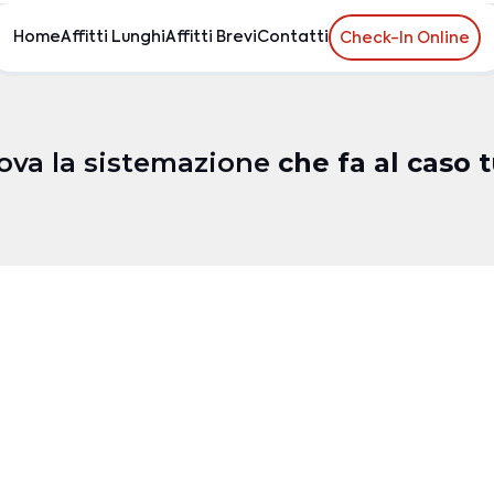
Home
Affitti Lunghi
Affitti Brevi
Contatti
Check-In Online
ova la sistemazione
che fa al caso 
spiti
Camere da letto
Bagni
Dotazioni