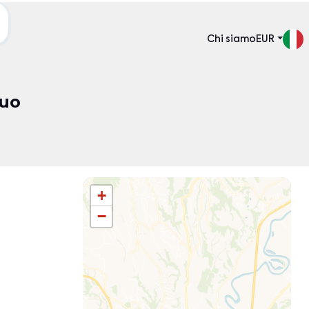
Chi siamo
EUR
tuo
Ordina per:
+
−