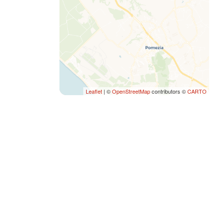
Leaflet
| ©
OpenStreetMap
contributors ©
CARTO
SEI UN