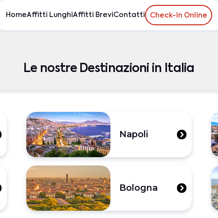
Home
Affitti Lunghi
Affitti Brevi
Contatti
Check-In Online
Le nostre Destinazioni in Italia
Napoli
Bologna