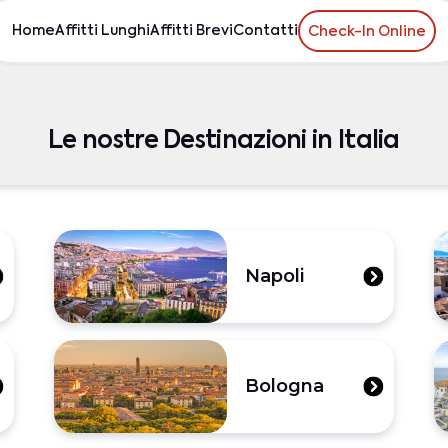
Home
Affitti Lunghi
Affitti Brevi
Contatti
Check-In Online
Le nostre Destinazioni in Italia
Napoli
Bologna