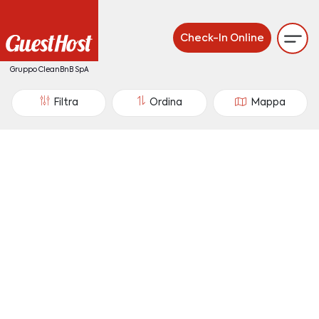
Check-In Online
Gruppo CleanBnB SpA
Filtra
Ordina
Mappa