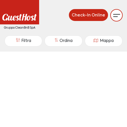
Check-In Online
Gruppo CleanBnB SpA
Filtra
Ordina
Mappa