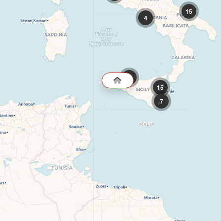
15
4
13
15
7