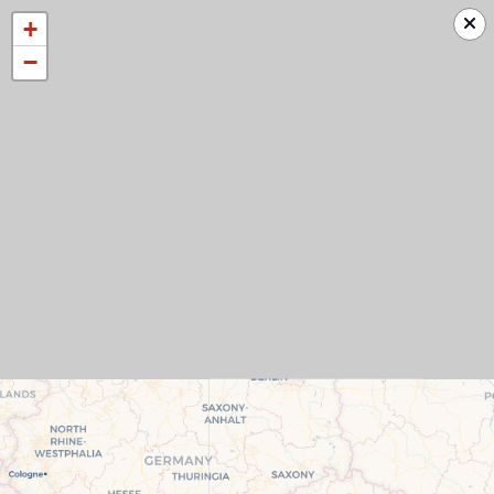
+
−
Check-In Online
Gruppo CleanBnB SpA
Filtra
Ordina
Mappa