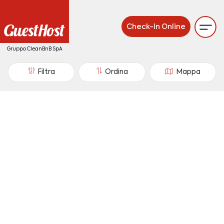
Check-In Online
Gruppo CleanBnB SpA
Filtra
Ordina
Mappa