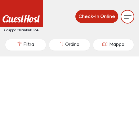
Check-In Online
Gruppo CleanBnB SpA
Filtra
Ordina
Mappa