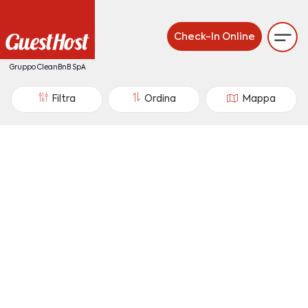
Check-In Online
Gruppo CleanBnB SpA
Filtra
Ordina
Mappa