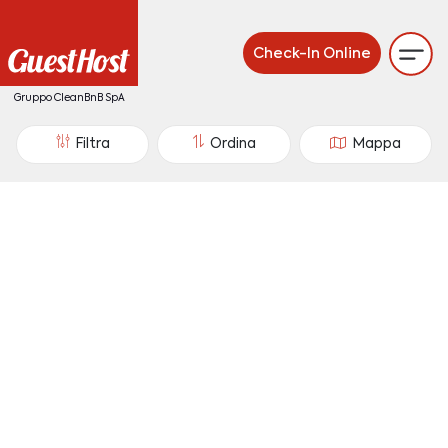
Check-In Online
Gruppo CleanBnB SpA
Filtra
Ordina
Mappa