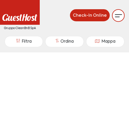
Check-In Online
Gruppo CleanBnB SpA
Filtra
Ordina
Mappa