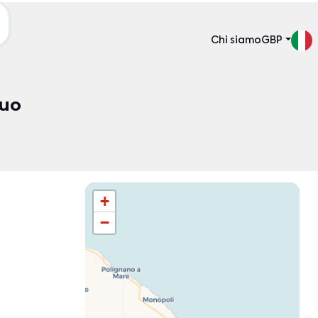
Chi siamo
GBP
tuo
Ordina per:
+
−