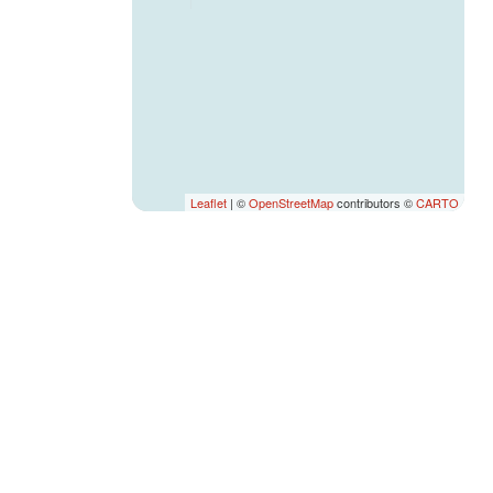
Leaflet
| ©
OpenStreetMap
contributors ©
CARTO
SEI UN