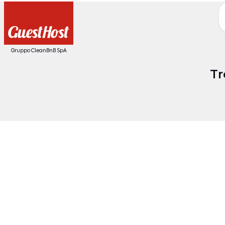
Gruppo CleanBnB SpA
Tr
Date
O
Destinazione