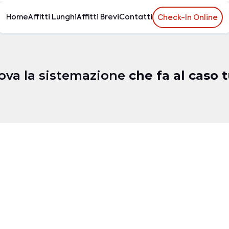
Home
Affitti Lunghi
Affitti Brevi
Contatti
Check-In Online
ova la sistemazione
che fa al caso 
spiti
Camere da letto
Bagni
Dotazioni