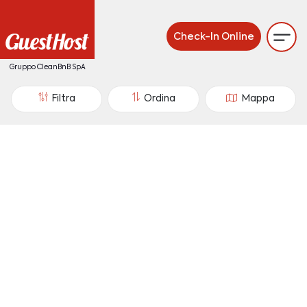
Check-In Online
Gruppo CleanBnB SpA
Filtra
Ordina
Mappa