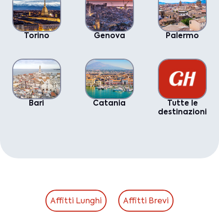
Torino
Genova
Palermo
Bari
Catania
Tutte le
destinazioni
Affitti Lunghi
Affitti Brevi