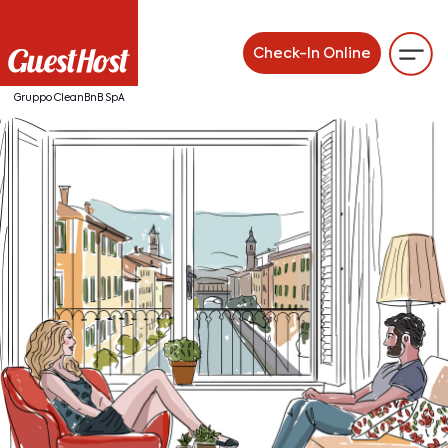
Check-In Online
Gruppo CleanBnB SpA